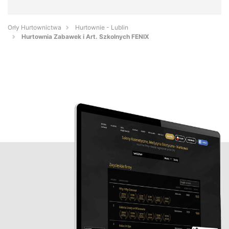
Orły Hurtownictwa
Hurtownie - Lublin
Hurtownia Zabawek i Art. Szkolnych FENIX