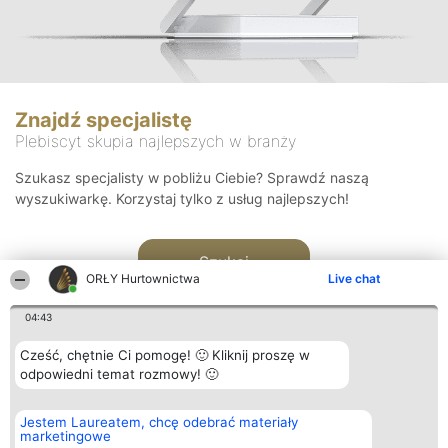
Znajdź specjalistę
Plebiscyt skupia najlepszych w branży
Szukasz specjalisty w pobliżu Ciebie? Sprawdź naszą
wyszukiwarkę. Korzystaj tylko z usług najlepszych!
Szukaj
ORŁY Hurtownictwa
Live chat
04:43
Cześć, chętnie Ci pomogę! 🙂 Kliknij proszę w
odpowiedni temat rozmowy! 🙂
Organizator plebiscytu
Plebiscyt
Kontakt
Jestem Laureatem, chcę odebrać materiały
Bright Side Solutions sp. z o.
Laureaci
Kontakt
marketingowe
o. sp. k.
Lista