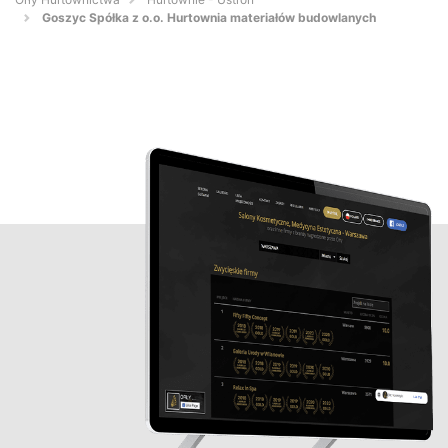
Goszyc Spółka z o.o. Hurtownia materiałów budowlanych