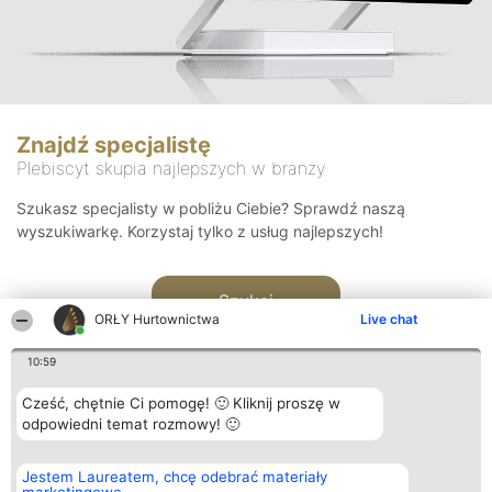
Znajdź specjalistę
Plebiscyt skupia najlepszych w branży
Szukasz specjalisty w pobliżu Ciebie? Sprawdź naszą
wyszukiwarkę. Korzystaj tylko z usług najlepszych!
Szukaj
ORŁY Hurtownictwa
Live chat
10:59
Cześć, chętnie Ci pomogę! 🙂 Kliknij proszę w
odpowiedni temat rozmowy! 🙂
Organizator plebiscytu
Plebiscyt
Kontakt
Jestem Laureatem, chcę odebrać materiały
Bright Side Solutions sp. z o.
Laureaci
Kontakt