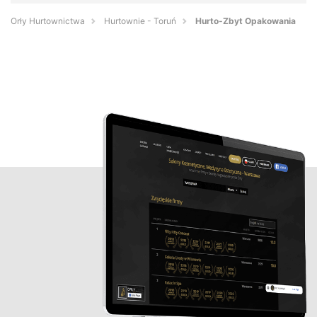
Orły Hurtownictwa
Hurtownie - Toruń
Hurto-Zbyt Opakowania