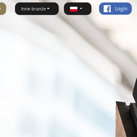
ę
Login
Inne branże