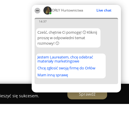
ORŁY Hurtownictwa
Live chat
14:37
Cześć, chętnie Ci pomogę! 🙂 Kliknij
proszę w odpowiedni temat
rozmowy! 🙂
Jestem Laureatem, chcę odebrać
materiały marketingowe
Chcę zgłosić swoją firmę do Orłów
Mam inną sprawę
Sprawdź
ieszyć się sukcesem.