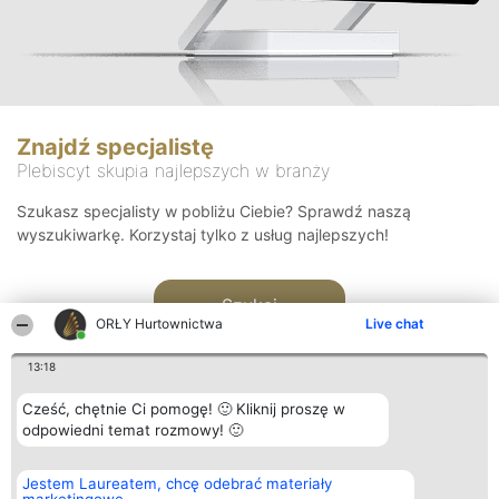
Znajdź specjalistę
Plebiscyt skupia najlepszych w branży
Szukasz specjalisty w pobliżu Ciebie? Sprawdź naszą
wyszukiwarkę. Korzystaj tylko z usług najlepszych!
Szukaj
ORŁY Hurtownictwa
Live chat
13:18
Cześć, chętnie Ci pomogę! 🙂 Kliknij proszę w
odpowiedni temat rozmowy! 🙂
Organizator plebiscytu
Plebiscyt
Kontakt
Jestem Laureatem, chcę odebrać materiały
Bright Side Solutions sp. z o.
Laureaci
Kontakt