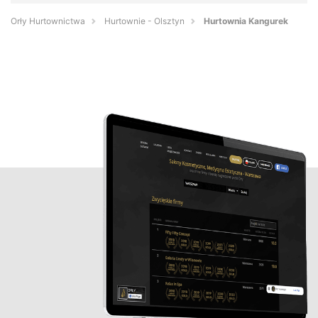
Orły Hurtownictwa
Hurtownie - Olsztyn
Hurtownia Kangurek