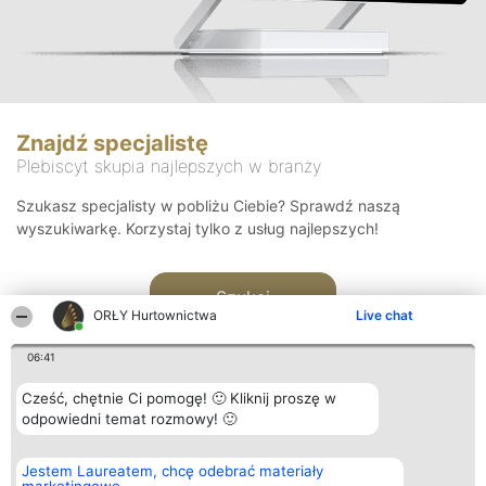
Znajdź specjalistę
Plebiscyt skupia najlepszych w branży
Szukasz specjalisty w pobliżu Ciebie? Sprawdź naszą
wyszukiwarkę. Korzystaj tylko z usług najlepszych!
Szukaj
ORŁY Hurtownictwa
Live chat
06:41
Cześć, chętnie Ci pomogę! 🙂 Kliknij proszę w
odpowiedni temat rozmowy! 🙂
Organizator plebiscytu
Plebiscyt
Kontakt
Jestem Laureatem, chcę odebrać materiały
Bright Side Solutions sp. z o.
Laureaci
Kontakt