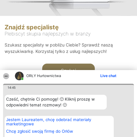
Znajdź specjalistę
Plebiscyt skupia najlepszych w branży
Szukasz specjalisty w pobliżu Ciebie? Sprawdź naszą
wyszukiwarkę. Korzystaj tylko z usług najlepszych!
Szukaj
ORŁY Hurtownictwa
Live chat
14:45
Cześć, chętnie Ci pomogę! 🙂 Kliknij proszę w
odpowiedni temat rozmowy! 🙂
Organizator plebiscytu
Plebiscyt
Kontakt
Jestem Laureatem, chcę odebrać materiały
Bright Side Solutions sp. z o.
Laureaci
Kontakt
marketingowe
o. sp. k.
Lista
ul. Ruska 22
wszystkich
Chcę zgłosić swoją firmę do Orłów
Wrocław 50-079
Laureatów