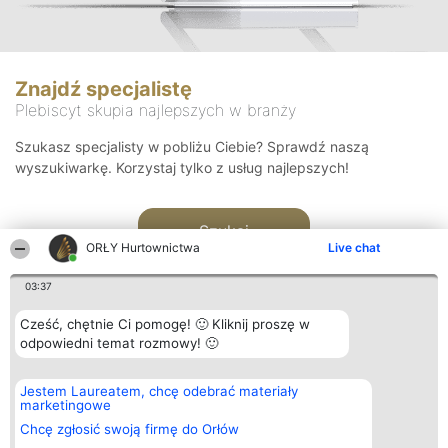
Znajdź specjalistę
Plebiscyt skupia najlepszych w branży
Szukasz specjalisty w pobliżu Ciebie? Sprawdź naszą
wyszukiwarkę. Korzystaj tylko z usług najlepszych!
Szukaj
ORŁY Hurtownictwa
Live chat
03:37
Cześć, chętnie Ci pomogę! 🙂 Kliknij proszę w
odpowiedni temat rozmowy! 🙂
Organizator plebiscytu
Plebiscyt
Kontakt
Jestem Laureatem, chcę odebrać materiały
Bright Side Solutions sp. z o.
Laureaci
Kontakt
marketingowe
o. sp. k.
Lista
ul. Ruska 22
wszystkich
Chcę zgłosić swoją firmę do Orłów
Wrocław 50-079
Laureatów