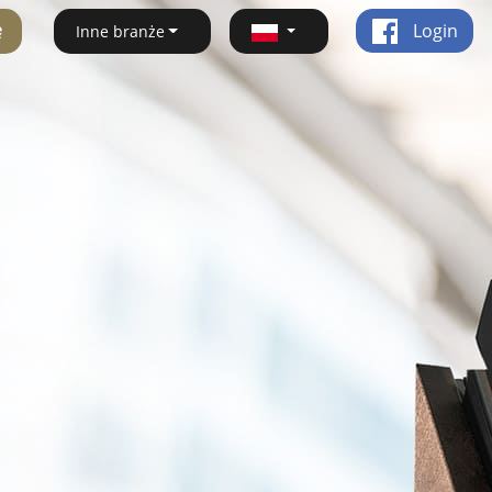
ę
Login
Inne branże