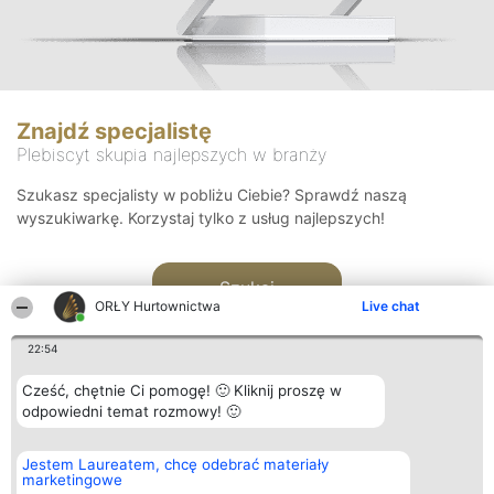
Znajdź specjalistę
Plebiscyt skupia najlepszych w branży
Szukasz specjalisty w pobliżu Ciebie? Sprawdź naszą
wyszukiwarkę. Korzystaj tylko z usług najlepszych!
Szukaj
ORŁY Hurtownictwa
Live chat
22:54
Cześć, chętnie Ci pomogę! 🙂 Kliknij proszę w
odpowiedni temat rozmowy! 🙂
Organizator plebiscytu
Plebiscyt
Kontakt
Jestem Laureatem, chcę odebrać materiały
Bright Side Solutions sp. z o.
Laureaci
Kontakt
marketingowe
o. sp. k.
Lista