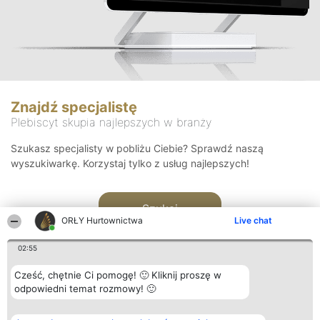
Znajdź specjalistę
Plebiscyt skupia najlepszych w branży
Szukasz specjalisty w pobliżu Ciebie? Sprawdź naszą
wyszukiwarkę. Korzystaj tylko z usług najlepszych!
Szukaj
ORŁY Hurtownictwa
Live chat
02:55
Cześć, chętnie Ci pomogę! 🙂 Kliknij proszę w
odpowiedni temat rozmowy! 🙂
Organizator plebiscytu
Plebiscyt
Kontakt