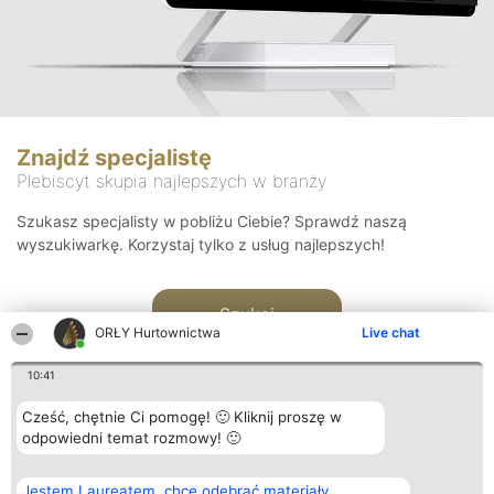
Znajdź specjalistę
Plebiscyt skupia najlepszych w branży
Szukasz specjalisty w pobliżu Ciebie? Sprawdź naszą
wyszukiwarkę. Korzystaj tylko z usług najlepszych!
Szukaj
ORŁY Hurtownictwa
Live chat
10:41
Cześć, chętnie Ci pomogę! 🙂 Kliknij proszę w
odpowiedni temat rozmowy! 🙂
Organizator plebiscytu
Plebiscyt
Kontakt
Jestem Laureatem, chcę odebrać materiały
Bright Side Solutions sp. z o.
Laureaci
Kontakt