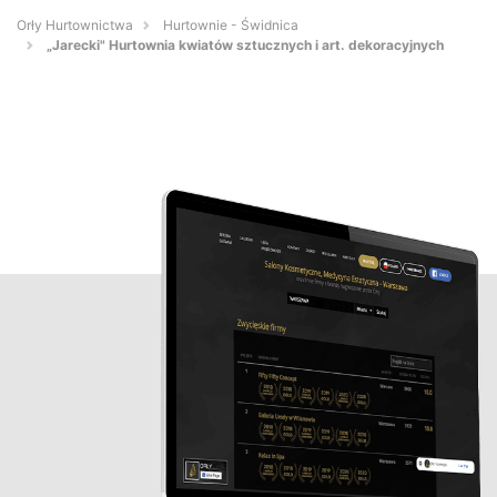
Orły Hurtownictwa
Hurtownie - Świdnica
„Jarecki" Hurtownia kwiatów sztucznych i art. dekoracyjnych