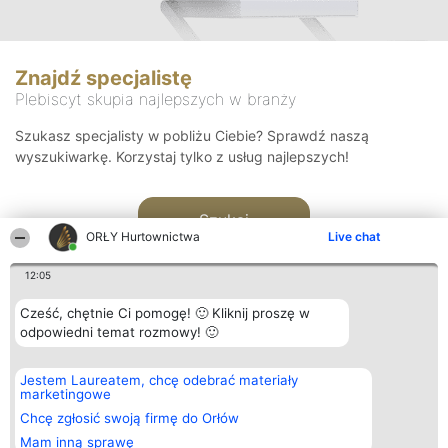
Znajdź specjalistę
Plebiscyt skupia najlepszych w branży
Szukasz specjalisty w pobliżu Ciebie? Sprawdź naszą
wyszukiwarkę. Korzystaj tylko z usług najlepszych!
Szukaj
ORŁY Hurtownictwa
Live chat
12:05
Cześć, chętnie Ci pomogę! 🙂 Kliknij proszę w
odpowiedni temat rozmowy! 🙂
Organizator plebiscytu
Plebiscyt
Kontakt
Jestem Laureatem, chcę odebrać materiały
Bright Side Solutions sp. z o.
Laureaci
Kontakt
marketingowe
o. sp. k.
Lista
ul. Ruska 22
wszystkich
Chcę zgłosić swoją firmę do Orłów
Wrocław 50-079
Laureatów
Mam inną sprawę
KRS 0000749100 | Regon
Zasady