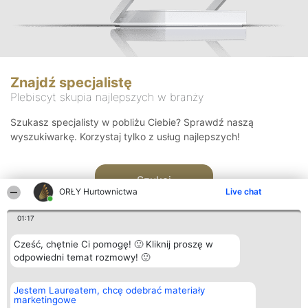
Znajdź specjalistę
Plebiscyt skupia najlepszych w branży
Szukasz specjalisty w pobliżu Ciebie? Sprawdź naszą
wyszukiwarkę. Korzystaj tylko z usług najlepszych!
Szukaj
ORŁY Hurtownictwa
Live chat
01:17
Cześć, chętnie Ci pomogę! 🙂 Kliknij proszę w
odpowiedni temat rozmowy! 🙂
Organizator plebiscytu
Plebiscyt
Kontakt
Jestem Laureatem, chcę odebrać materiały
Bright Side Solutions sp. z o.
Laureaci
Kontakt
marketingowe
o. sp. k.
Lista