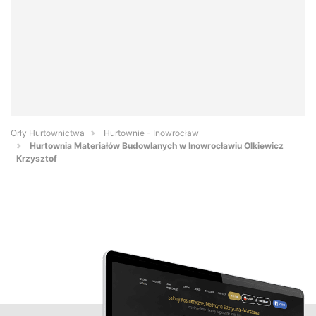
Orły Hurtownictwa
Hurtownie - Inowrocław
Hurtownia Materiałów Budowlanych w Inowrocławiu Olkiewicz
Krzysztof