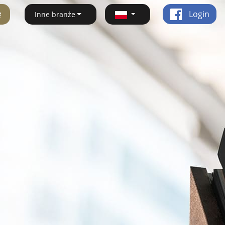
ę
Login
Inne branże