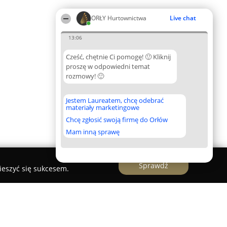
ORŁY Hurtownictwa
Live chat
13:06
Cześć, chętnie Ci pomogę! 🙂 Kliknij
proszę w odpowiedni temat
rozmowy! 🙂
Jestem Laureatem, chcę odebrać
materiały marketingowe
Chcę zgłosić swoją firmę do Orłów
Mam inną sprawę
Sprawdź
ieszyć się sukcesem.