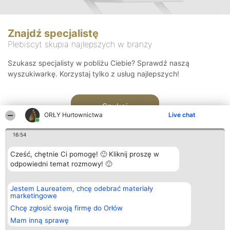
Znajdź specjalistę
Plebiscyt skupia najlepszych w branży
Szukasz specjalisty w pobliżu Ciebie? Sprawdź naszą
wyszukiwarkę. Korzystaj tylko z usług najlepszych!
Szukaj
ORŁY Hurtownictwa
Live chat
16:54
Cześć, chętnie Ci pomogę! 🙂 Kliknij proszę w
odpowiedni temat rozmowy! 🙂
Organizator plebiscytu
Plebiscyt
Kontakt
Jestem Laureatem, chcę odebrać materiały
Bright Side Solutions sp. z o.
Laureaci
Kontakt
marketingowe
o. sp. k.
Lista
ul. Ruska 22
wszystkich
Chcę zgłosić swoją firmę do Orłów
Wrocław 50-079
Laureatów
Mam inną sprawę
KRS 0000749100 | Regon
Zasady
381313360 | NIP 8943132676
Regulamin