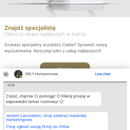
Znajdź specjalistę
Plebiscyt skupia najlepszych w branży
Szukasz specjalisty w pobliżu Ciebie? Sprawdź naszą
wyszukiwarkę. Korzystaj tylko z usług najlepszych!
Szukaj
ORŁY Hurtownictwa
Live chat
16:55
Cześć, chętnie Ci pomogę! 🙂 Kliknij proszę w
odpowiedni temat rozmowy! 🙂
Organizator plebiscytu
Plebiscyt
Kontakt
Jestem Laureatem, chcę odebrać materiały
Bright Side Solutions sp. z o.
Laureaci
Kontakt
marketingowe
o. sp. k.
Lista
ul. Ruska 22
wszystkich
Chcę zgłosić swoją firmę do Orłów
Wrocław 50-079
Laureatów