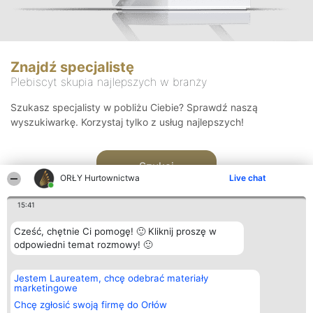
Znajdź specjalistę
Plebiscyt skupia najlepszych w branży
Szukasz specjalisty w pobliżu Ciebie? Sprawdź naszą
wyszukiwarkę. Korzystaj tylko z usług najlepszych!
Szukaj
ORŁY Hurtownictwa
Live chat
15:41
Cześć, chętnie Ci pomogę! 🙂 Kliknij proszę w
odpowiedni temat rozmowy! 🙂
Organizator plebiscytu
Plebiscyt
Kontakt
Jestem Laureatem, chcę odebrać materiały
Bright Side Solutions sp. z o.
Laureaci
Kontakt
marketingowe
o. sp. k.
Lista
ul. Ruska 22
wszystkich
Chcę zgłosić swoją firmę do Orłów
Wrocław 50-079
Laureatów