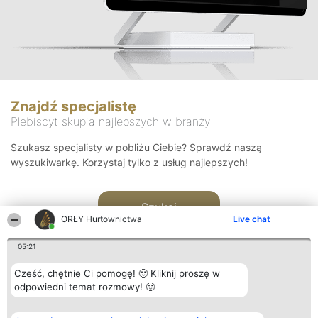
Znajdź specjalistę
Plebiscyt skupia najlepszych w branży
Szukasz specjalisty w pobliżu Ciebie? Sprawdź naszą
wyszukiwarkę. Korzystaj tylko z usług najlepszych!
Szukaj
ORŁY Hurtownictwa
Live chat
05:21
Cześć, chętnie Ci pomogę! 🙂 Kliknij proszę w
odpowiedni temat rozmowy! 🙂
Organizator plebiscytu
Plebiscyt
Kontakt