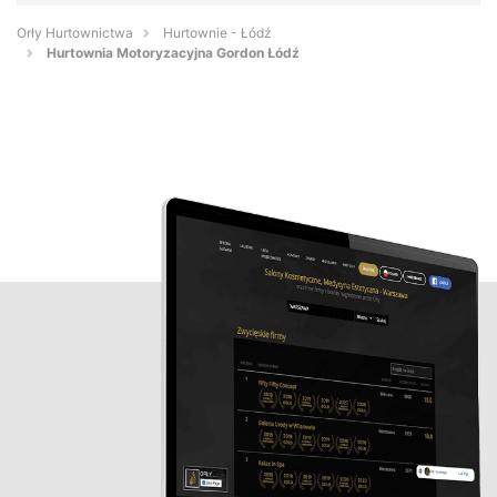
Orły Hurtownictwa
Hurtownie - Łódź
Hurtownia Motoryzacyjna Gordon Łódź