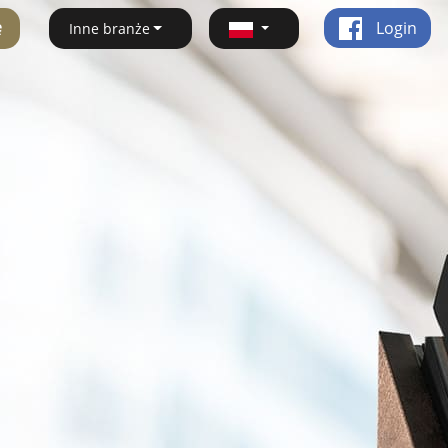
ę
Login
Inne branże