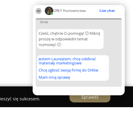
ORŁY Hurtownictwa
Live chat
09:46
Cześć, chętnie Ci pomogę! 🙂 Kliknij
proszę w odpowiedni temat
rozmowy! 🙂
Jestem Laureatem, chcę odebrać
materiały marketingowe
Chcę zgłosić swoją firmę do Orłów
Mam inną sprawę
Sprawdź
ieszyć się sukcesem.