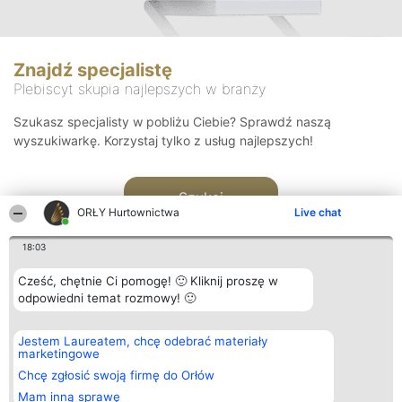
Znajdź specjalistę
Plebiscyt skupia najlepszych w branży
Szukasz specjalisty w pobliżu Ciebie? Sprawdź naszą
wyszukiwarkę. Korzystaj tylko z usług najlepszych!
Szukaj
ORŁY Hurtownictwa
Live chat
18:03
Cześć, chętnie Ci pomogę! 🙂 Kliknij proszę w
odpowiedni temat rozmowy! 🙂
Organizator plebiscytu
Plebiscyt
Kontakt
Jestem Laureatem, chcę odebrać materiały
Bright Side Solutions sp. z o.
Laureaci
Kontakt
marketingowe
o. sp. k.
Lista
ul. Ruska 22
wszystkich
Chcę zgłosić swoją firmę do Orłów
Wrocław 50-079
Laureatów
Mam inną sprawę
KRS 0000749100 | Regon
Zasady