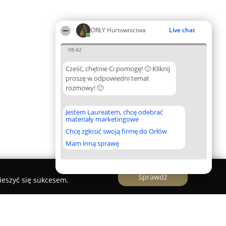
ORŁY Hurtownictwa
Live chat
08:42
Cześć, chętnie Ci pomogę! 🙂 Kliknij
proszę w odpowiedni temat
rozmowy! 🙂
Jestem Laureatem, chcę odebrać
materiały marketingowe
Chcę zgłosić swoją firmę do Orłów
Mam inną sprawę
Sprawdź
ieszyć się sukcesem.