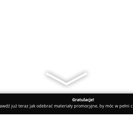
Gratulacje!
awdź już teraz jak odebrać materiały promocyjne, by móc w pełni c
Hurtownia Napojów, Sklep Spożywczy, sprzedaż Yerba Mate