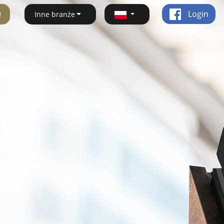
ę
Login
Inne branże