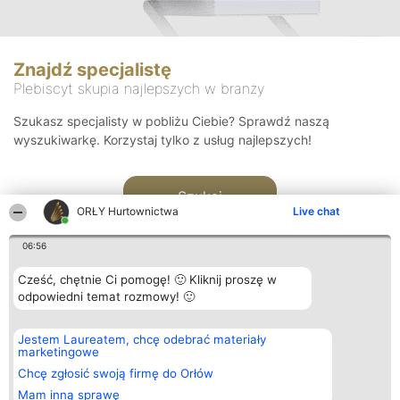
Znajdź specjalistę
Plebiscyt skupia najlepszych w branży
Szukasz specjalisty w pobliżu Ciebie? Sprawdź naszą
wyszukiwarkę. Korzystaj tylko z usług najlepszych!
Szukaj
ORŁY Hurtownictwa
Live chat
06:56
Cześć, chętnie Ci pomogę! 🙂 Kliknij proszę w
odpowiedni temat rozmowy! 🙂
Organizator plebiscytu
Plebiscyt
Kontakt
Jestem Laureatem, chcę odebrać materiały
Bright Side Solutions sp. z o.
Laureaci
Kontakt
marketingowe
o. sp. k.
Lista
ul. Ruska 22
wszystkich
Chcę zgłosić swoją firmę do Orłów
Wrocław 50-079
Laureatów
Mam inną sprawę
KRS 0000749100 | Regon
Zasady