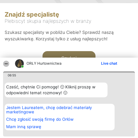
Znajdź specjalistę
Plebiscyt skupia najlepszych w branży
Szukasz specjalisty w pobliżu Ciebie? Sprawdź naszą
wyszukiwarkę. Korzystaj tylko z usług najlepszych!
Szukaj
ORŁY Hurtownictwa
Live chat
06:55
Cześć, chętnie Ci pomogę! 🙂 Kliknij proszę w
odpowiedni temat rozmowy! 🙂
Organizator plebiscytu
Plebiscyt
Kontakt
Jestem Laureatem, chcę odebrać materiały
Bright Side Solutions sp. z o.
Laureaci
Kontakt
marketingowe
o. sp. k.
Lista
ul. Ruska 22
wszystkich
Chcę zgłosić swoją firmę do Orłów
Wrocław 50-079
Laureatów
Mam inną sprawę
KRS 0000749100 | Regon
Zasady
381313360 | NIP 8943132676
Regulamin
+48 508 492 400
Polityka