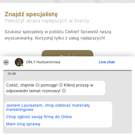
Znajdź specjalistę
Plebiscyt skupia najlepszych w branży
Szukasz specjalisty w pobliżu Ciebie? Sprawdź naszą
wyszukiwarkę. Korzystaj tylko z usług najlepszych!
Szukaj
ORŁY Hurtownictwa
Live chat
20:48
Cześć, chętnie Ci pomogę! 🙂 Kliknij proszę w
odpowiedni temat rozmowy! 🙂
Organizator plebiscytu
Plebiscyt
Kontakt
Jestem Laureatem, chcę odebrać materiały
Bright Side Solutions sp. z o.
Laureaci
Kontakt
marketingowe
o. sp. k.
Lista
ul. Ruska 22
wszystkich
Chcę zgłosić swoją firmę do Orłów
Wrocław 50-079
Laureatów
Mam inną sprawę
KRS 0000749100 | Regon
Zasady
381313360 | NIP 8943132676
Regulamin
+48 508 492 400
Polityka