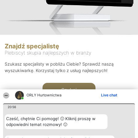
Znajdź specjalistę
Plebiscyt skupia najlepszych w branży
Szukasz specjalisty w pobliżu Ciebie? Sprawdź naszą
wyszukiwarkę. Korzystaj tylko z usług najlepszych!
Szukaj
ORŁY Hurtownictwa
Live chat
20:56
Cześć, chętnie Ci pomogę! 🙂 Kliknij proszę w
odpowiedni temat rozmowy! 🙂
Organizator plebiscytu
Plebiscyt
Kontakt