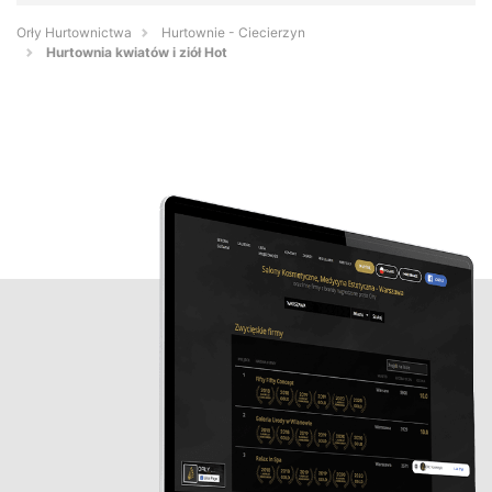
Orły Hurtownictwa
Hurtownie - Ciecierzyn
Hurtownia kwiatów i ziół Hot