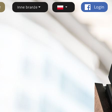
ę
Login
Inne branże