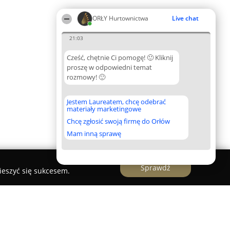
ORŁY Hurtownictwa
Live chat
21:03
Cześć, chętnie Ci pomogę! 🙂 Kliknij
proszę w odpowiedni temat
rozmowy! 🙂
Jestem Laureatem, chcę odebrać
materiały marketingowe
Chcę zgłosić swoją firmę do Orłów
Mam inną sprawę
Sprawdź
ieszyć się sukcesem.