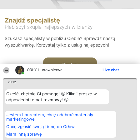
Znajdź specjalistę
Plebiscyt skupia najlepszych w branży
Szukasz specjalisty w pobliżu Ciebie? Sprawdź naszą
wyszukiwarkę. Korzystaj tylko z usług najlepszych!
Szukaj
ORŁY Hurtownictwa
Live chat
20:12
Cześć, chętnie Ci pomogę! 🙂 Kliknij proszę w
odpowiedni temat rozmowy! 🙂
Organizator plebiscytu
Plebiscyt
Kontakt
Jestem Laureatem, chcę odebrać materiały
Bright Side Solutions sp. z o.
Laureaci
Kontakt
marketingowe
o. sp. k.
Lista
ul. Ruska 22
wszystkich
Chcę zgłosić swoją firmę do Orłów
Wrocław 50-079
Laureatów
Mam inną sprawę
KRS 0000749100 | Regon
Zasady
381313360 | NIP 8943132676
Regulamin