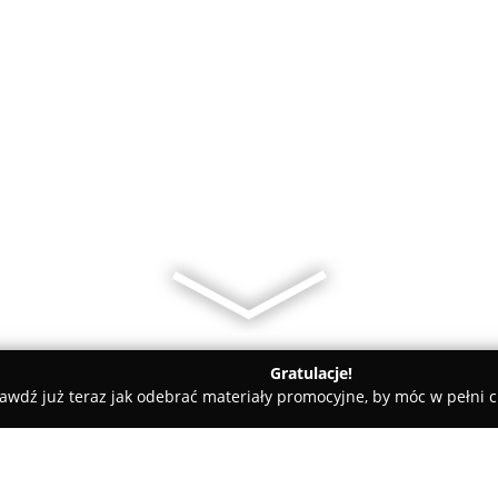
Gratulacje!
awdź już teraz jak odebrać materiały promocyjne, by móc w pełni c
prezka. Opakowania jednorazowe. Hurt, detal. Kostecka J.