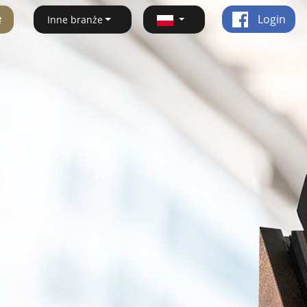
ę
Login
Inne branże