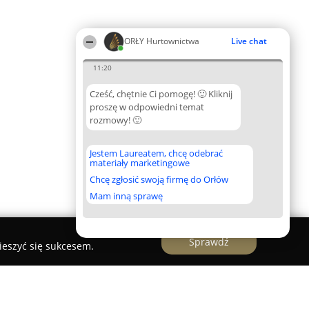
ORŁY Hurtownictwa
Live chat
11:20
Cześć, chętnie Ci pomogę! 🙂 Kliknij
proszę w odpowiedni temat
rozmowy! 🙂
Jestem Laureatem, chcę odebrać
materiały marketingowe
Chcę zgłosić swoją firmę do Orłów
Mam inną sprawę
Sprawdź
ieszyć się sukcesem.