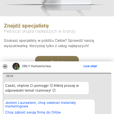
Znajdź specjalistę
Plebiscyt skupia najlepszych w branży
Szukasz specjalisty w pobliżu Ciebie? Sprawdź naszą
wyszukiwarkę. Korzystaj tylko z usług najlepszych!
Szukaj
ORŁY Hurtownictwa
Live chat
05:22
Cześć, chętnie Ci pomogę! 🙂 Kliknij proszę w
odpowiedni temat rozmowy! 🙂
Organizator plebiscytu
Plebiscyt
Kontakt
Jestem Laureatem, chcę odebrać materiały
Bright Side Solutions sp. z o.
Laureaci
Kontakt
marketingowe
o. sp. k.
Lista
ul. Ruska 22
wszystkich
Chcę zgłosić swoją firmę do Orłów