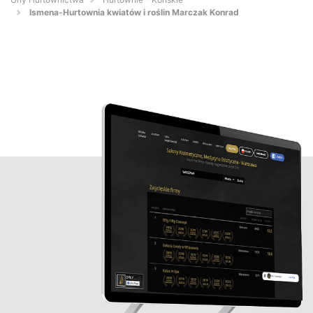
Ismena-Hurtownia kwiatów i roślin Marczak Konrad