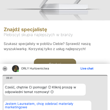
Znajdź specjalistę
Plebiscyt skupia najlepszych w branży
Szukasz specjalisty w pobliżu Ciebie? Sprawdź naszą
wyszukiwarkę. Korzystaj tylko z usług najlepszych!
Szukaj
ORŁY Hurtownictwa
Live chat
09:41
Cześć, chętnie Ci pomogę! 🙂 Kliknij proszę w
odpowiedni temat rozmowy! 🙂
Organizator plebiscytu
Plebiscyt
Kontakt
Jestem Laureatem, chcę odebrać materiały
Bright Side Solutions sp. z o.
Laureaci
Kontakt
marketingowe
o. sp. k.
Lista