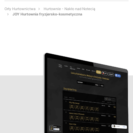
Orły Hurtownictwa
Hurtownie - Nakło nad Notecią
JOY Hurtownia fryzjersko-kosmetyczna