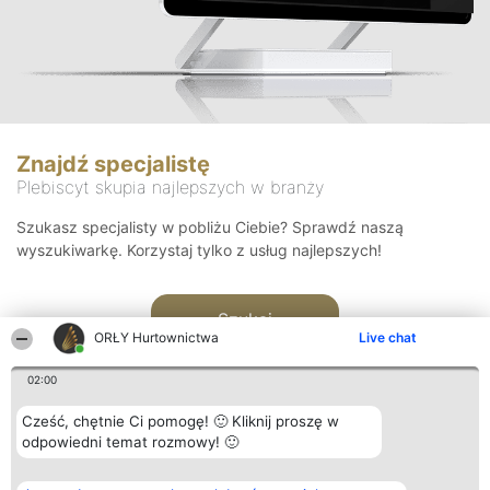
Znajdź specjalistę
Plebiscyt skupia najlepszych w branży
Szukasz specjalisty w pobliżu Ciebie? Sprawdź naszą
wyszukiwarkę. Korzystaj tylko z usług najlepszych!
Szukaj
ORŁY Hurtownictwa
Live chat
02:00
Cześć, chętnie Ci pomogę! 🙂 Kliknij proszę w
odpowiedni temat rozmowy! 🙂
Organizator plebiscytu
Plebiscyt
Kontakt