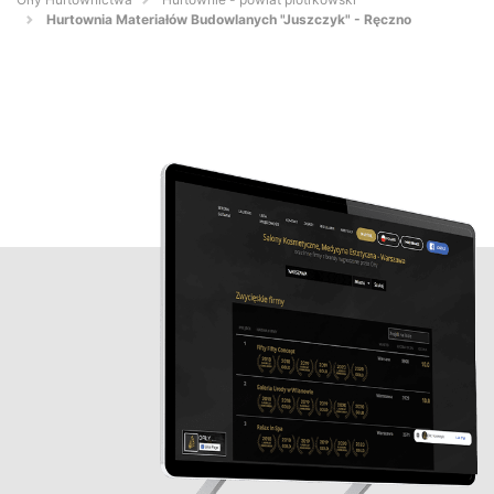
Hurtownia Materiałów Budowlanych "Juszczyk" - Ręczno