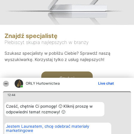
Znajdź specjalistę
Plebiscyt skupia najlepszych w branży
Szukasz specjalisty w pobliżu Ciebie? Sprawdź naszą
wyszukiwarkę. Korzystaj tylko z usług najlepszych!
Szukaj
ORŁY Hurtownictwa
Live chat
12:44
Cześć, chętnie Ci pomogę! 🙂 Kliknij proszę w
odpowiedni temat rozmowy! 🙂
Organizator plebiscytu
Plebiscyt
Kontakt
Jestem Laureatem, chcę odebrać materiały
Bright Side Solutions sp. z o.
Laureaci
Kontakt
marketingowe
o. sp. k.
Lista