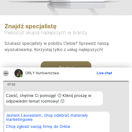
Znajdź specjalistę
Plebiscyt skupia najlepszych w branży
Szukasz specjalisty w pobliżu Ciebie? Sprawdź naszą
wyszukiwarkę. Korzystaj tylko z usług najlepszych!
Szukaj
ORŁY Hurtownictwa
Live chat
07:02
Cześć, chętnie Ci pomogę! 🙂 Kliknij proszę w
odpowiedni temat rozmowy! 🙂
Organizator plebiscytu
Plebiscyt
Kontakt
Jestem Laureatem, chcę odebrać materiały
Bright Side Solutions sp. z o.
Laureaci
Kontakt
marketingowe
o. sp. k.
Lista
ul. Ruska 22
wszystkich
Chcę zgłosić swoją firmę do Orłów
Wrocław 50-079
Laureatów