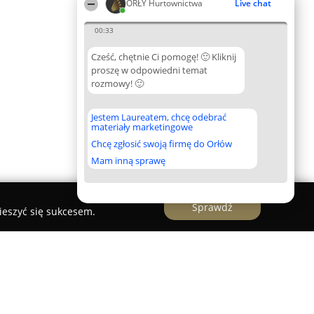
ORŁY Hurtownictwa
Live chat
00:33
Cześć, chętnie Ci pomogę! 🙂 Kliknij
proszę w odpowiedni temat
rozmowy! 🙂
Jestem Laureatem, chcę odebrać
materiały marketingowe
Chcę zgłosić swoją firmę do Orłów
Mam inną sprawę
Sprawdź
ieszyć się sukcesem.