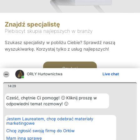
Znajdź specjalistę
Plebiscyt skupia najlepszych w branży
Szukasz specjalisty w pobliżu Ciebie? Sprawdź naszą
wyszukiwarkę. Korzystaj tylko z usług najlepszych!
Szukaj
ORŁY Hurtownictwa
Live chat
14:29
Cześć, chętnie Ci pomogę! 🙂 Kliknij proszę w
odpowiedni temat rozmowy! 🙂
Organizator plebiscytu
Plebiscyt
Kontakt
Jestem Laureatem, chcę odebrać materiały
Bright Side Solutions sp. z o.
Laureaci
Kontakt
marketingowe
o. sp. k.
Lista
ul. Ruska 22
wszystkich
Chcę zgłosić swoją firmę do Orłów
Wrocław 50-079
Laureatów
Mam inną sprawę
KRS 0000749100 | Regon
Zasady