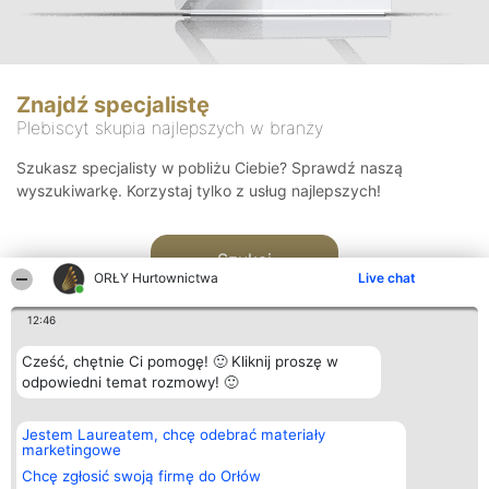
Znajdź specjalistę
Plebiscyt skupia najlepszych w branży
Szukasz specjalisty w pobliżu Ciebie? Sprawdź naszą
wyszukiwarkę. Korzystaj tylko z usług najlepszych!
Szukaj
ORŁY Hurtownictwa
Live chat
12:46
Cześć, chętnie Ci pomogę! 🙂 Kliknij proszę w
odpowiedni temat rozmowy! 🙂
Organizator plebiscytu
Plebiscyt
Kontakt
Jestem Laureatem, chcę odebrać materiały
Bright Side Solutions sp. z o.
Laureaci
Kontakt
marketingowe
o. sp. k.
Lista
ul. Ruska 22
wszystkich
Chcę zgłosić swoją firmę do Orłów
Wrocław 50-079
Laureatów