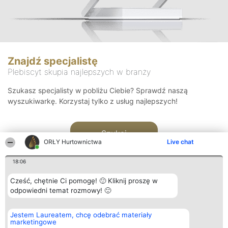
Znajdź specjalistę
Plebiscyt skupia najlepszych w branży
Szukasz specjalisty w pobliżu Ciebie? Sprawdź naszą
wyszukiwarkę. Korzystaj tylko z usług najlepszych!
Szukaj
ORŁY Hurtownictwa
Live chat
18:06
Cześć, chętnie Ci pomogę! 🙂 Kliknij proszę w
odpowiedni temat rozmowy! 🙂
Organizator plebiscytu
Plebiscyt
Kontakt
Jestem Laureatem, chcę odebrać materiały
Bright Side Solutions sp. z o.
Laureaci
Kontakt
marketingowe
o. sp. k.
Lista