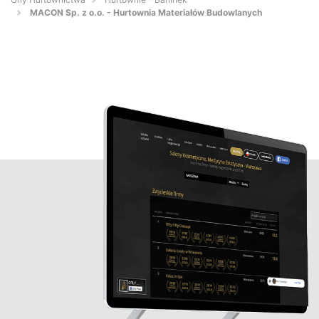
MACON Sp. z o.o. - Hurtownia Materiałów Budowlanych