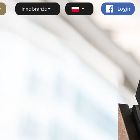
ę
Login
Inne branże