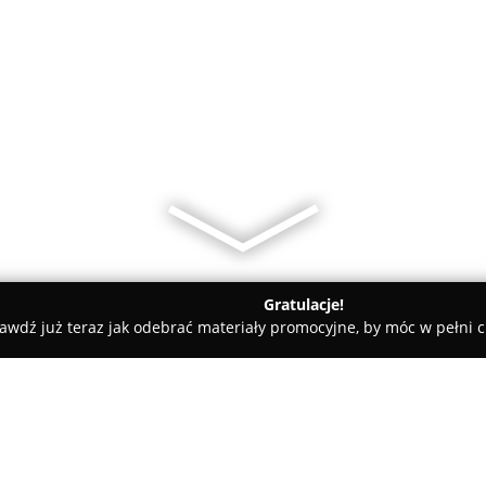
Gratulacje!
awdź już teraz jak odebrać materiały promocyjne, by móc w pełni c
trotechnika MORS Sp. z o.o.