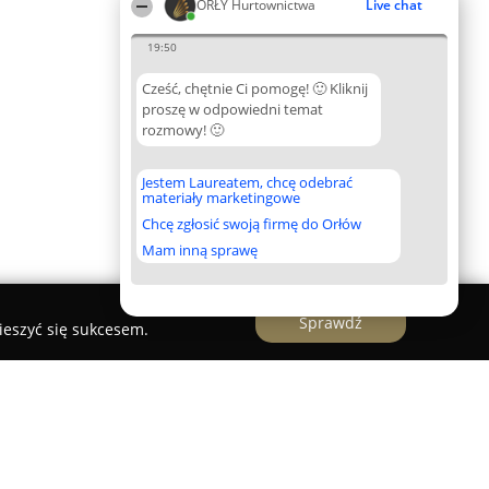
ORŁY Hurtownictwa
Live chat
19:50
Cześć, chętnie Ci pomogę! 🙂 Kliknij
proszę w odpowiedni temat
rozmowy! 🙂
Jestem Laureatem, chcę odebrać
materiały marketingowe
Chcę zgłosić swoją firmę do Orłów
Mam inną sprawę
Sprawdź
ieszyć się sukcesem.