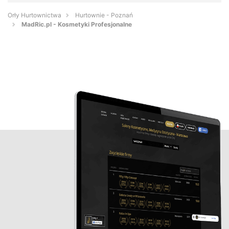
Orły Hurtownictwa
Hurtownie - Poznań
MadRic.pl - Kosmetyki Profesjonalne