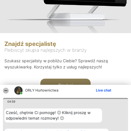
Znajdź specjalistę
Plebiscyt skupia najlepszych w branży
Szukasz specjalisty w pobliżu Ciebie? Sprawdź naszą
wyszukiwarkę. Korzystaj tylko z usług najlepszych!
Szukaj
ORŁY Hurtownictwa
Live chat
04:59
Cześć, chętnie Ci pomogę! 🙂 Kliknij proszę w
odpowiedni temat rozmowy! 🙂
Organizator plebiscytu
Plebiscyt
Kontakt