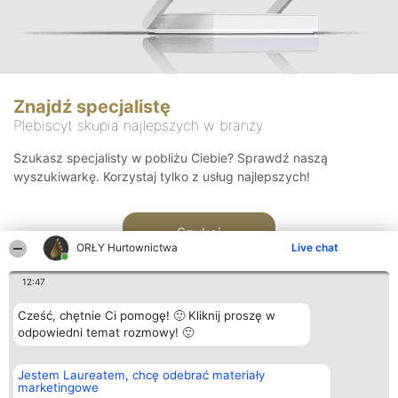
Znajdź specjalistę
Plebiscyt skupia najlepszych w branży
Szukasz specjalisty w pobliżu Ciebie? Sprawdź naszą
wyszukiwarkę. Korzystaj tylko z usług najlepszych!
Szukaj
ORŁY Hurtownictwa
Live chat
12:47
Cześć, chętnie Ci pomogę! 🙂 Kliknij proszę w
odpowiedni temat rozmowy! 🙂
Organizator plebiscytu
Plebiscyt
Kontakt
Jestem Laureatem, chcę odebrać materiały
Bright Side Solutions sp. z o.
Laureaci
Kontakt
marketingowe
o. sp. k.
Lista