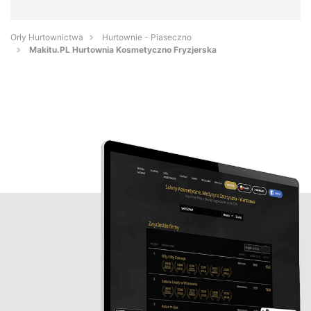
Orły Hurtownictwa
Hurtownie - Piaseczno
Makitu.PL Hurtownia Kosmetyczno Fryzjerska