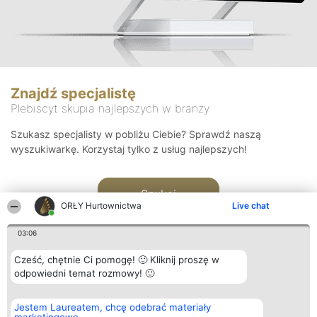
Znajdź specjalistę
Plebiscyt skupia najlepszych w branży
Szukasz specjalisty w pobliżu Ciebie? Sprawdź naszą
wyszukiwarkę. Korzystaj tylko z usług najlepszych!
Szukaj
ORŁY Hurtownictwa
Live chat
03:06
Cześć, chętnie Ci pomogę! 🙂 Kliknij proszę w
odpowiedni temat rozmowy! 🙂
Organizator plebiscytu
Plebiscyt
Kontakt
Jestem Laureatem, chcę odebrać materiały
Bright Side Solutions sp. z o.
Laureaci
Kontakt