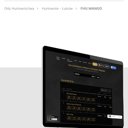
Orły Hurtownictwa
Hurtownie - Łuków
FHU MANGO