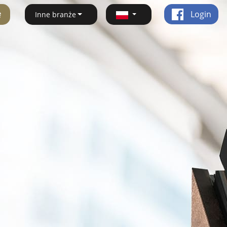
ę
Login
Inne branże