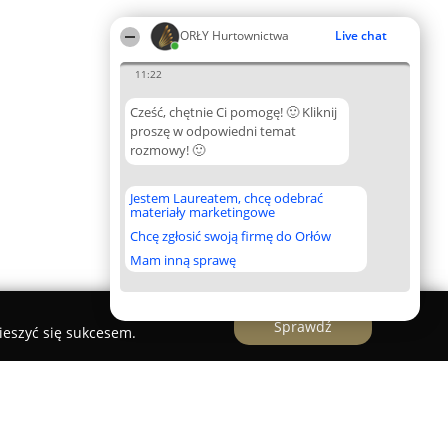
ORŁY Hurtownictwa
Live chat
11:22
Cześć, chętnie Ci pomogę! 🙂 Kliknij
proszę w odpowiedni temat
rozmowy! 🙂
Jestem Laureatem, chcę odebrać
materiały marketingowe
Chcę zgłosić swoją firmę do Orłów
Mam inną sprawę
Sprawdź
ieszyć się sukcesem.