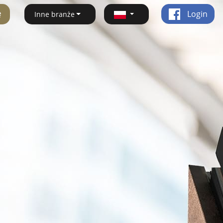
ę
Login
Inne branże