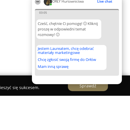
ORŁY Hurtownictwa
Live chat
03:05
Cześć, chętnie Ci pomogę! 🙂 Kliknij
proszę w odpowiedni temat
rozmowy! 🙂
Jestem Laureatem, chcę odebrać
materiały marketingowe
Chcę zgłosić swoją firmę do Orłów
Mam inną sprawę
Sprawdź
ieszyć się sukcesem.