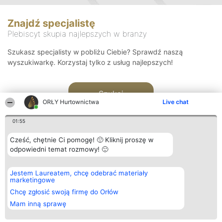
Znajdź specjalistę
Plebiscyt skupia najlepszych w branży
Szukasz specjalisty w pobliżu Ciebie? Sprawdź naszą
wyszukiwarkę. Korzystaj tylko z usług najlepszych!
Szukaj
ORŁY Hurtownictwa
Live chat
01:55
Cześć, chętnie Ci pomogę! 🙂 Kliknij proszę w
odpowiedni temat rozmowy! 🙂
Organizator plebiscytu
Plebiscyt
Kontakt
Jestem Laureatem, chcę odebrać materiały
Bright Side Solutions sp. z o.
Laureaci
Kontakt
marketingowe
o. sp. k.
Lista
ul. Ruska 22
wszystkich
Chcę zgłosić swoją firmę do Orłów
Wrocław 50-079
Laureatów
Mam inną sprawę
KRS 0000749100 | Regon
Zasady
381313360 | NIP 8943132676
Regulamin
+48 508 492 400
Polityka