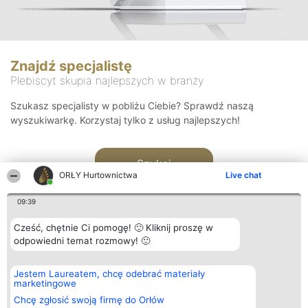
Znajdź specjalistę
Plebiscyt skupia najlepszych w branży
Szukasz specjalisty w pobliżu Ciebie? Sprawdź naszą
wyszukiwarkę. Korzystaj tylko z usług najlepszych!
Szukaj
ORŁY Hurtownictwa
Live chat
09:39
Cześć, chętnie Ci pomogę! 🙂 Kliknij proszę w
odpowiedni temat rozmowy! 🙂
Organizator plebiscytu
Plebiscyt
Kontakt
Jestem Laureatem, chcę odebrać materiały
Bright Side Solutions sp. z o.
Laureaci
Kontakt
marketingowe
o. sp. k.
Lista
ul. Ruska 22
wszystkich
Chcę zgłosić swoją firmę do Orłów
Wrocław 50-079
Laureatów