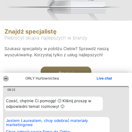
Znajdź specjalistę
Plebiscyt skupia najlepszych w branży
Szukasz specjalisty w pobliżu Ciebie? Sprawdź naszą
wyszukiwarkę. Korzystaj tylko z usług najlepszych!
Szukaj
ORŁY Hurtownictwa
Live chat
06:22
Cześć, chętnie Ci pomogę! 🙂 Kliknij proszę w
odpowiedni temat rozmowy! 🙂
Organizator plebiscytu
Plebiscyt
Kontakt
Jestem Laureatem, chcę odebrać materiały
Bright Side Solutions sp. z o.
Laureaci
Kontakt
marketingowe
o. sp. k.
Lista
ul. Ruska 22
wszystkich
Chcę zgłosić swoją firmę do Orłów