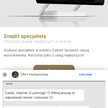
Znajdź specjalistę
Plebiscyt skupia najlepszych w branży
Szukasz specjalisty w pobliżu Ciebie? Sprawdź naszą
wyszukiwarkę. Korzystaj tylko z usług najlepszych!
Szukaj
ORŁY Hurtownictwa
Live chat
04:02
Cześć, chętnie Ci pomogę! 🙂 Kliknij proszę w
odpowiedni temat rozmowy! 🙂
Organizator plebiscytu
Plebiscyt
Kontakt