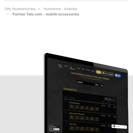
Orły Hurtownictwa
Hurtownie - Kraków
Partner Tele.com - mobile accessories